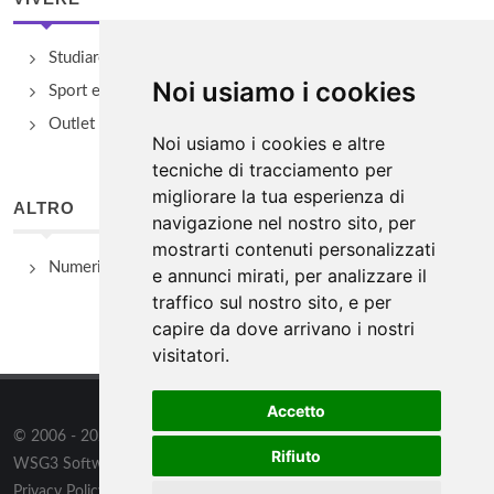
Studiare
Noi usiamo i cookies
Sport e Benessere
Outlet e spacci aziendali
Noi usiamo i cookies e altre
tecniche di tracciamento per
migliorare la tua esperienza di
ALTRO
navigazione nel nostro sito, per
mostrarti contenuti personalizzati
Numeri Utili
e annunci mirati, per analizzare il
traffico sul nostro sito, e per
capire da dove arrivano i nostri
visitatori.
Accetto
© 2006 - 2026
WSG3 STUDIO
tutti i diritti riservati. Powered by
Rifiuto
WSG3 Software
Privacy Policy
/
Preferenze sui Cookies