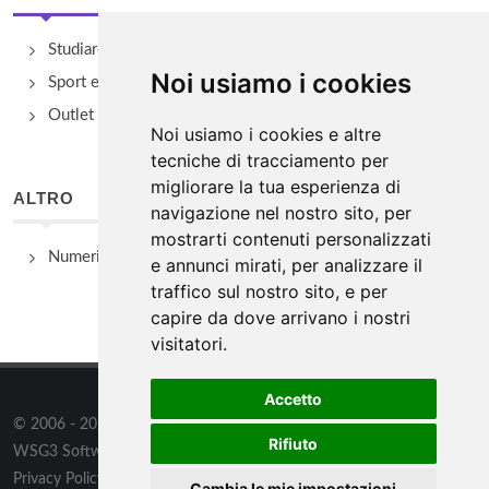
Studiare
Noi usiamo i cookies
Sport e Benessere
Outlet e spacci aziendali
Noi usiamo i cookies e altre
tecniche di tracciamento per
migliorare la tua esperienza di
ALTRO
navigazione nel nostro sito, per
mostrarti contenuti personalizzati
Numeri Utili
e annunci mirati, per analizzare il
traffico sul nostro sito, e per
capire da dove arrivano i nostri
visitatori.
Accetto
© 2006 - 2026
WSG3 STUDIO
tutti i diritti riservati. Powered by
Rifiuto
WSG3 Software
Privacy Policy
/
Preferenze sui Cookies
Cambia le mie impostazioni