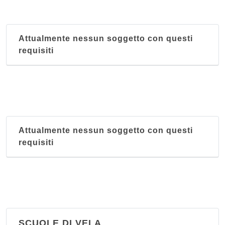
viale Colonnello Galliano 11/B, Verona
Oxygen
Attualmente nessun soggetto con questi
via Antonio da Legnago 9/A, Verona
requisiti
Palestra Achilleion
via Rovereto 20/A, Verona
Attualmente nessun soggetto con questi
requisiti
SCUOLE DI VELA