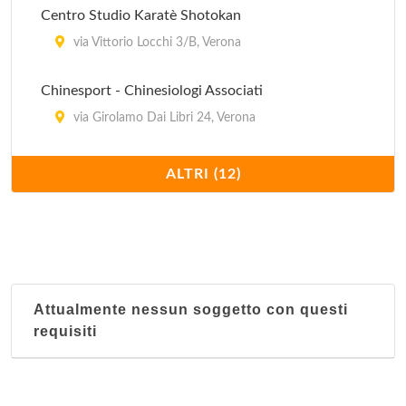
Centro Studio Karatè Shotokan
via Vittorio Locchi 3/B, Verona
Chinesport - Chinesiologi Associati
via Girolamo Dai Libri 24, Verona
Couver Gym
ALTRI (12)
via Lorenzo Fava 4, Verona
Free Time Sport Club
via Goffredo Mameli 63/D, Verona
Attualmente nessun soggetto con questi
Olympia Club
requisiti
via Andrea Doria 1/A, Verona
One Club