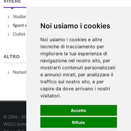
VIVERE
Studiare
Noi usiamo i cookies
Sport e Benessere
Outlet e spacci aziendali
Noi usiamo i cookies e altre
tecniche di tracciamento per
migliorare la tua esperienza di
ALTRO
navigazione nel nostro sito, per
mostrarti contenuti personalizzati
Numeri Utili
e annunci mirati, per analizzare il
traffico sul nostro sito, e per
capire da dove arrivano i nostri
visitatori.
Accetto
© 2006 - 2026
WSG3 STUDIO
tutti i diritti riservati. Powered by
Rifiuto
WSG3 Software