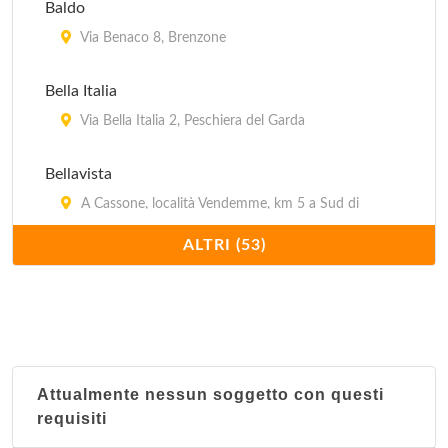
Baldo
Via Benaco 8, Brenzone
Bella Italia
Via Bella Italia 2, Peschiera del Garda
Bellavista
A Cassone, località Vendemme, km 5 a Sud di
malcesine, vicino al lago , Malcèsine
ALTRI (53)
Belvedere
Via Fossalta, km 2.5 a Sud di Lazise, vicino al lago ,
Lazise
Bergamini
Attualmente nessun soggetto con questi
Via Bergamini 51, Peschiera del Garda
requisiti