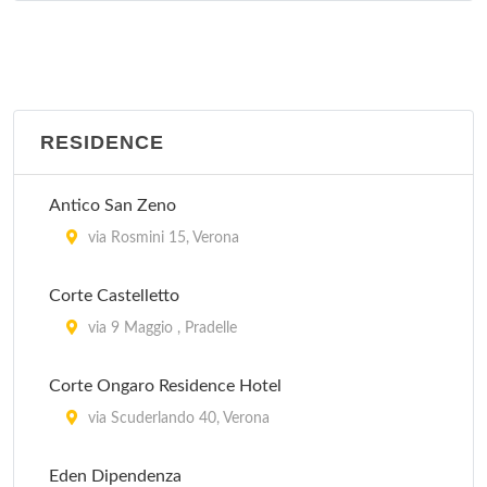
Branchetto
A Branchetto-Monte Tomba, km 8 a Nord di
Bosco Chiesanuova , Bosco Chiesanuova
Butterfly
RESIDENCE
Lungolago Garibaldi 11, Peschiera del Garda
Antico San Zeno
Campagnola
via Rosmini 15, Verona
Via Gardesana 8, Malcèsine
Corte Castelletto
Camposilvano
via 9 Maggio , Pradelle
Località Camposilvano, km 3 a Nord di Velo
Veronese , Velo Veronese
Corte Ongaro Residence Hotel
via Scuderlando 40, Verona
Eden Dipendenza