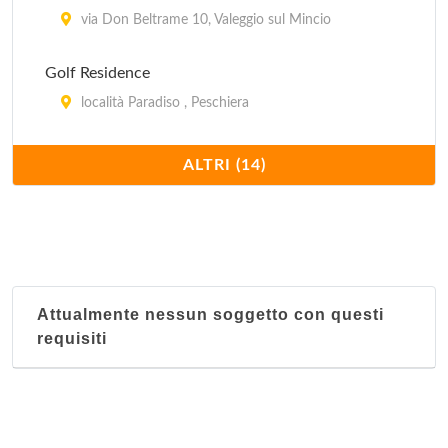
via Don Beltrame 10, Valeggio sul Mincio
Golf Residence
località Paradiso , Peschiera
Il Cedro
ALTRI (14)
località Dosso Ferri , Malcesine
Marsari Dipendenza
via Milano 34, Peschiera
Attualmente nessun soggetto con questi
Nettuno Residence Hotel
requisiti
località Fornaci 18, Peschiera
Poiano
via Fioria 7, Garda