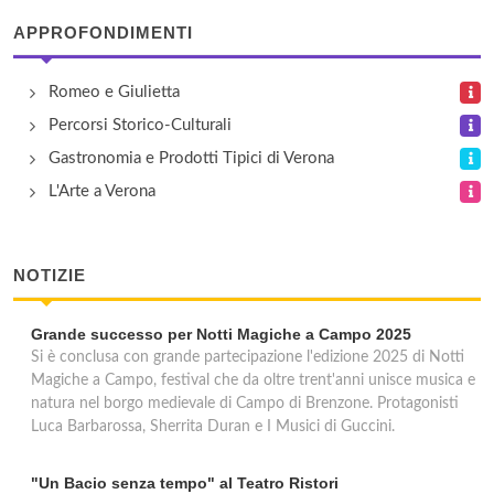
APPROFONDIMENTI
Resort Hotel Le Torri del Garda
via Bardino 7/A, Torri del Benaco
Romeo e Giulietta
Percorsi Storico-Culturali
Roma
Gastronomia e Prodotti Tipici di Verona
località Val di Sogno , Malcesine
L'Arte a Verona
NOTIZIE
Grande successo per Notti Magiche a Campo 2025
Si è conclusa con grande partecipazione l'edizione 2025 di Notti
Magiche a Campo, festival che da oltre trent'anni unisce musica e
natura nel borgo medievale di Campo di Brenzone. Protagonisti
Luca Barbarossa, Sherrita Duran e I Musici di Guccini.
"Un Bacio senza tempo" al Teatro Ristori