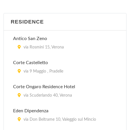
A Branchetto-Monte Tomba, km 8 a Nord di
Bosco Chiesanuova , Bosco Chiesanuova
RESIDENCE
Butterfly
Lungolago Garibaldi 11, Peschiera del Garda
Antico San Zeno
via Rosmini 15, Verona
Campagnola
Via Gardesana 8, Malcèsine
Corte Castelletto
via 9 Maggio , Pradelle
Camposilvano
Località Camposilvano, km 3 a Nord di Velo
Corte Ongaro Residence Hotel
Veronese , Velo Veronese
via Scuderlando 40, Verona
Eden Dipendenza
via Don Beltrame 10, Valeggio sul Mincio