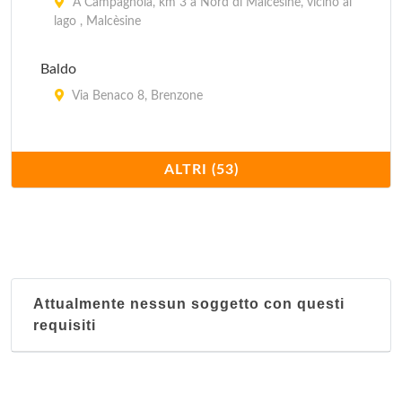
A Campagnola, km 3 a Nord di Malcesine, vicino al
lago , Malcèsine
Baldo
Via Benaco 8, Brenzone
Bella Italia
ALTRI (53)
Via Bella Italia 2, Peschiera del Garda
Bellavista
A Cassone, località Vendemme, km 5 a Sud di
malcesine, vicino al lago , Malcèsine
Attualmente nessun soggetto con questi
Bergamini
requisiti
Via Bergamini 51, Peschiera del Garda
Branchetto