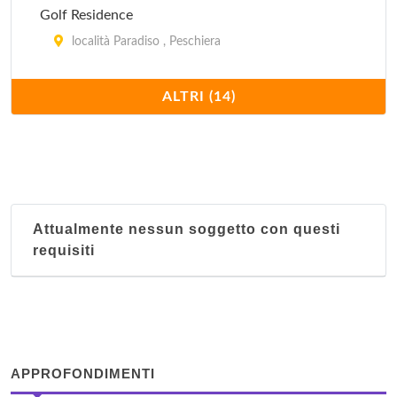
Golf Residence
località Paradiso , Peschiera
Il Cedro
ALTRI (14)
località Dosso Ferri , Malcesine
Marsari Dipendenza
via Milano 34, Peschiera
Attualmente nessun soggetto con questi
Nettuno Residence Hotel
requisiti
località Fornaci 18, Peschiera
Poiano
via Fioria 7, Garda
APPROFONDIMENTI
Resort Hotel Le Torri del Garda