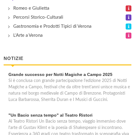
via Bardino 7/A, Torri del Benaco
Romeo e Giulietta
Percorsi Storico-Culturali
Roma
Gastronomia e Prodotti Tipici di Verona
località Val di Sogno , Malcesine
L'Arte a Verona
NOTIZIE
Grande successo per Notti Magiche a Campo 2025
Si è conclusa con grande partecipazione l'edizione 2025 di Notti
Magiche a Campo, festival che da oltre trent'anni unisce musica e
natura nel borgo medievale di Campo di Brenzone. Protagonisti
Luca Barbarossa, Sherrita Duran e I Musici di Guccini.
"Un Bacio senza tempo" al Teatro Ristori
Al Teatro Ristori Un Bacio senza tempo, viaggio immersivo dove
l'arte di Gustav Klimt e la poesia di Shakespeare si incontrano.
Esperienza a 360 gradi con teatro trasformato in scenografia viva