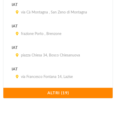
IAT
via Cà Montagna , San Zeno di Montagna
IAT
frazione Porto , Brenzone
IAT
piazza Chiesa 34, Bosco Chiesanuova
IAT
via Francesco Fontana 14, Lazise
IAT
ALTRI (19)
viale Fratelli Lavanda , Torri del Benaco
IAT