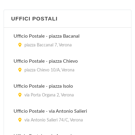
piazza Antenna 2, Soave
UFFICI POSTALI
IAT
piazzale Aldo Moro , Bardolino
Ufficio Postale - piazza Bacanal
IAT
piazza Baccanal 7, Verona
lungolago Regina Adelaide 12, Garda
Ufficio Postale - piazza Chievo
IAT
piazza Chievo 10/A, Verona
via Capitanato 6/8, Malcesine
Ufficio Postale - piazza Isolo
IAT
via Porta Organa 2, Verona
piazza Betteloni 15, Peschiera del Garda
Ufficio Postale - via Antonio Salieri
via Antonio Salieri 74/C, Verona