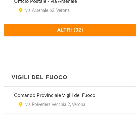
Ufficio Postale - via Arsenale
via Arsenale 62, Verona
Ufficio Postale - via Carlo Cattaneo
ALTRI (32)
via Carlo Cattaneo 23, Verona
Ufficio Postale - via Centro
via Centro 163, Verona
VIGILI DEL FUOCO
Ufficio Postale - via Ciro Menotti
via Ciro Menotti 18/A, Verona
Comando Provinciale Vigili del Fuoco
Ufficio Postale - via Del Pontiere
via Polveriera Vecchia 2, Verona
via Del Pontiere 3/E, Verona
Ufficio Postale - via delle Agostiniane