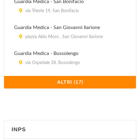
Guardia Medica - San Bonifacio
via Trieste 19, San Bonifacio
Guardia Medica - San Giovanni Ilarione
piazza Aldo Moro , San Giovanni Ilarione
Guardia Medica - Bussolengo
via Ospedale 28, Bussolengo
Guardia Medica - Caprino Veronese
ALTRI (17)
via Cappuccini 2, Caprino Veronese
Guardia Medica - Castelnuovo Del Garda
via Beethoven , Castelnuovo Del Garda
INPS
Guardia Medica - Isola Della Scala