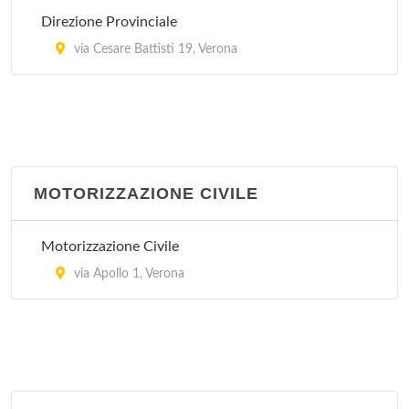
via Dalla Chiesa , Isola Della Scala
Direzione Provinciale
Guardia Medica - Malcesine
via Cesare Battisti 19, Verona
via Dalla Chiesa , Malcesine
Guardia Medica - Pastrengo
via Ospedale 28, Pastrengo
MOTORIZZAZIONE CIVILE
Guardia Medica - Pescantina
via Ospedale 28, Pescantina
Motorizzazione Civile
via Apollo 1, Verona