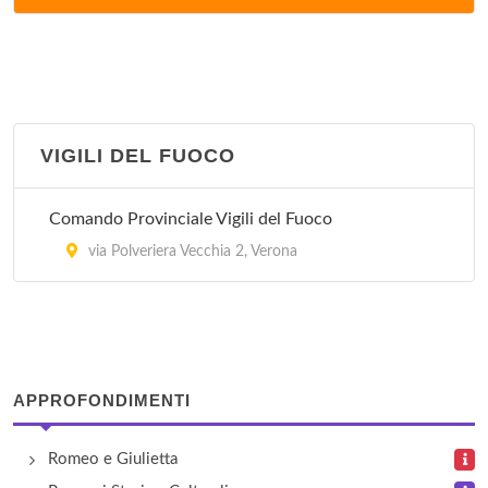
via Carlo Cattaneo 23, Verona
Ufficio Postale - via Centro
via Centro 163, Verona
VIGILI DEL FUOCO
Ufficio Postale - via Ciro Menotti
via Ciro Menotti 18/A, Verona
Comando Provinciale Vigili del Fuoco
Ufficio Postale - via Del Pontiere
via Polveriera Vecchia 2, Verona
via Del Pontiere 3/E, Verona
Ufficio Postale - via delle Agostiniane
via Delle Agostiniane 35, Verona
APPROFONDIMENTI
Ufficio Postale - via Dino Degani
Romeo e Giulietta
via Dino Degani 1, Verona