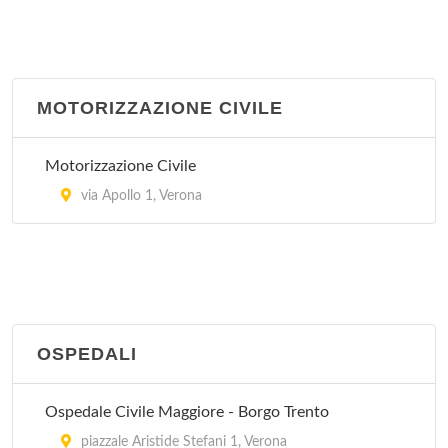
Guardia Medica - Pescantina
via Ospedale 28, Pescantina
MOTORIZZAZIONE CIVILE
Guardia Medica - San Pietro In Cariano
via Beethoven , San Pietro In Cariano
Motorizzazione Civile
via Apollo 1, Verona
OSPEDALI
Ospedale Civile Maggiore - Borgo Trento
piazzale Aristide Stefani 1, Verona