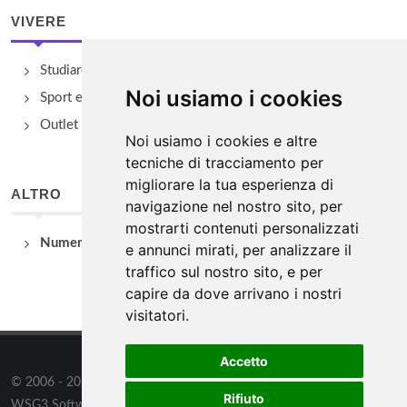
VIVERE
Studiare
Noi usiamo i cookies
Sport e Benessere
Outlet e spacci aziendali
Noi usiamo i cookies e altre
tecniche di tracciamento per
migliorare la tua esperienza di
ALTRO
navigazione nel nostro sito, per
mostrarti contenuti personalizzati
Numeri Utili
e annunci mirati, per analizzare il
traffico sul nostro sito, e per
capire da dove arrivano i nostri
visitatori.
Accetto
© 2006 - 2026
WSG3 STUDIO
tutti i diritti riservati. Powered by
Rifiuto
WSG3 Software