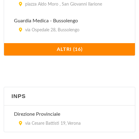
piazza Aldo Moro , San Giovanni Ilarione
Guardia Medica - Bussolengo
via Ospedale 28, Bussolengo
Guardia Medica - Caprino Veronese
ALTRI (16)
via Cappuccini 2, Caprino Veronese
Guardia Medica - Castelnuovo Del Garda
via Beethoven , Castelnuovo Del Garda
INPS
Guardia Medica - Malcesine
via Dalla Chiesa , Malcesine
Direzione Provinciale
Guardia Medica - Pastrengo
via Cesare Battisti 19, Verona
via Ospedale 28, Pastrengo